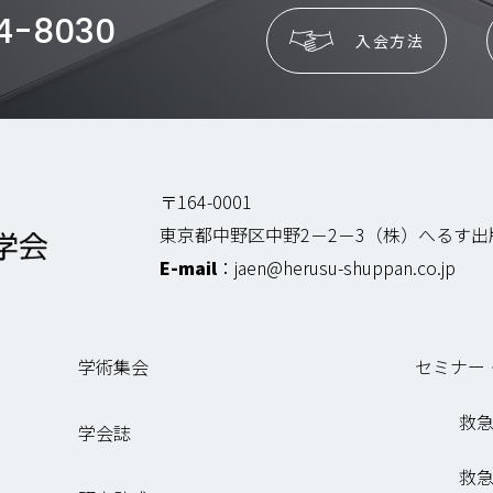
4-8030
入会方法
〒164-0001
東京都中野区中野2－2－3（株）へるす
E-mail
：
jaen@herusu-shuppan.co.jp
学術集会
セミナー
救
学会誌
救