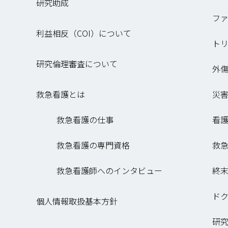
研究助成
フ
利益相反（COI）について
ト
研究倫理審査について
外傷
救急看護とは
災
救急看護の仕事
看
救急看護の専門資格
救
救急看護師へのインタビュー
終
ド
個人情報取扱基本方針
研