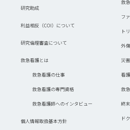
救
研究助成
フ
利益相反（COI）について
ト
研究倫理審査について
外傷
救急看護とは
災
救急看護の仕事
看
救急看護の専門資格
救
救急看護師へのインタビュー
終
ド
個人情報取扱基本方針