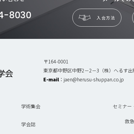
4-8030
入会方法
〒164-0001
東京都中野区中野2－2－3（株）へるす
E-mail
：
jaen@herusu-shuppan.co.jp
学術集会
セミナー
救
学会誌